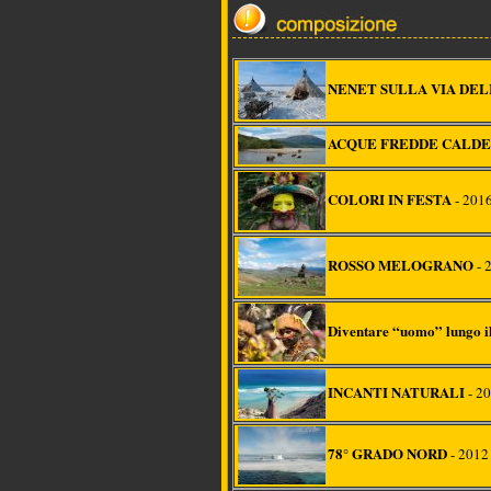
NENET SULLA VIA DE
ACQUE FREDDE CALD
COLORI IN FESTA
- 2016
ROSSO MELOGRANO
- 
Diventare “uomo” lungo i
INCANTI NATURALI
- 2
78° GRADO NORD
- 201