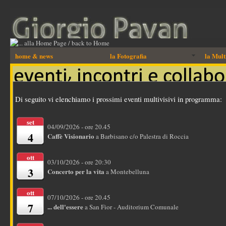
home & news
la Fotografia
la Mult
Di seguito vi elenchiamo i prossimi eventi multivisivi in programma:
set
04/09/2026 - ore 20.45
4
Caffè Visionario
a Barbisano c/o Palestra di Roccia
ott
03/10/2026 - ore 20:30
3
Concerto per la vita
a Montebelluna
ott
07/10/2026 - ore 20.45
7
... dell'essere
a San Fior - Auditorium Comunale