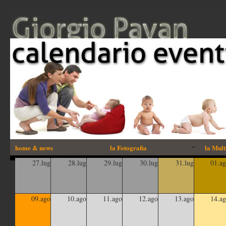
home & news
la Fotografia
la Mult
27.lug
28.lug
29.lug
30.lug
31.lug
01.a
09.ago
10.ago
11.ago
12.ago
13.ago
14.a